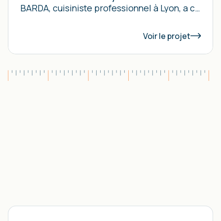
BARDA, cuisiniste professionnel à Lyon, a conçu et installé le bar inox sur mesure et la cuisine du Tocco Bar à Lyon 2ᵉ.
Voir le projet