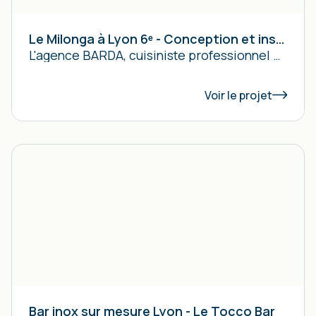
Le Milonga à Lyon 6ᵉ - Conception et installation d’un bar inox sur mesure
L'agence BARDA, cuisiniste professionnel à Lyon, a conçu et installé le bar inox sur mesure du restaurant Le Milonga à Lyon 6ᵉ.
Voir le projet
Bar inox sur mesure Lyon - Le Tocco Bar