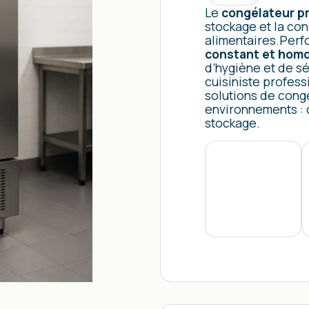
Le
congélateur p
stockage et la co
alimentaires.Perfo
constant et hom
d’hygiène et de s
cuisiniste profess
solutions de cong
environnements : 
stockage.