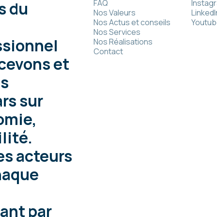
FAQ
Instag
s du
Nos Valeurs
LinkedI
Nos Actus et conseils
Youtub
Nos Services
ssionnel
Nos Réalisations
Contact
cevons et
es
rs sur
omie,
lité.
s acteurs
chaque
ant par