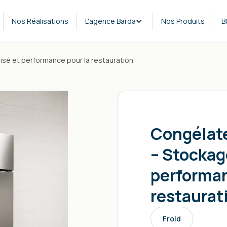
Nos Réalisations
L'agence Barda
Nos Produits
B
isé et performance pour la restauration
Congélate
– Stockag
performan
restaurat
Froid