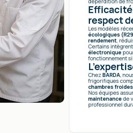
déperdition de fro
Efficacit
respect d
Les modèles récen
écologiques (R2
rendement
, rédu
Certains intègren
électronique
pour
fonctionnement si
L’experti
Chez
BARDA
, nou
frigorifiques com
chambres froides
Nos équipes assur
maintenance
de v
professionnel dur