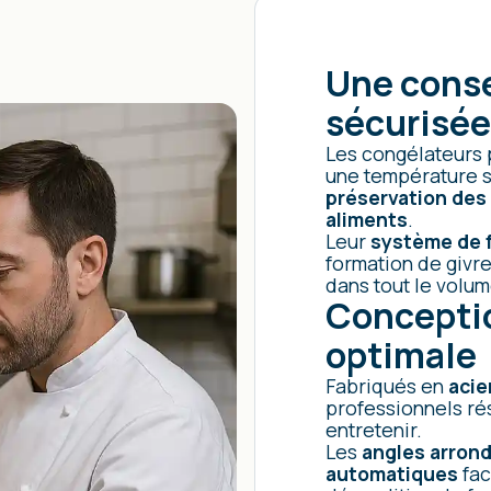
Une conse
sécurisée
Les congélateurs 
une température s
préservation des 
aliments
.
Leur
système de f
formation de givr
dans tout le volum
Conceptio
optimale
Fabriqués en
acie
professionnels rés
entretenir.
Les
angles arrond
automatiques
fac