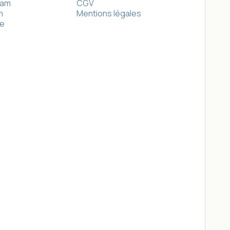
ram
CGV
n
Mentions légales
e