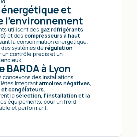
id.
é énergétique et
e l’environnement
ts utilisent des
gaz réfrigérants
90)
et des
compresseurs à haut
isant la consommation énergétique.
t des systèmes de
régulation
 un contrôle précis et un
lencieux.
se BARDA à Lyon
s concevons des installations
plètes intégrant
armoires négatives,
 et congélateurs
.
ent la
sélection, l’installation et la
os équipements, pour un froid
able et performant.